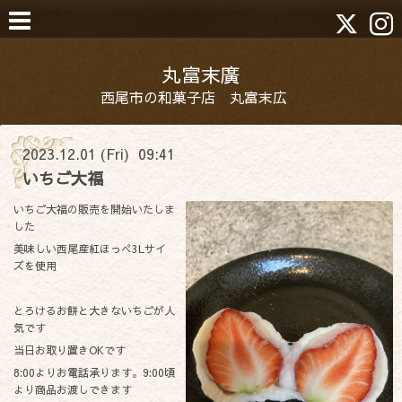
丸富末廣
西尾市の和菓子店 丸富末広
2023.12.01 (Fri) 09:41
いちご大福
いちご大福の販売を開始いたしま
した
美味しい西尾産紅ほっぺ3Lサイ
ズを使用
とろけるお餅と大きないちごが人
気です
当日お取り置きOKです
8:00よりお電話承ります。9:00頃
より商品お渡しできます