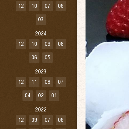
12
10
07
06
03
2024
12
10
09
08
06
05
2023
12
11
08
07
04
02
01
2022
12
09
07
06