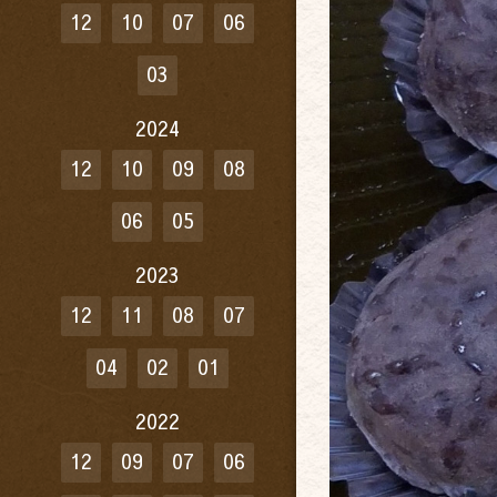
12
10
07
06
03
2024
12
10
09
08
06
05
2023
12
11
08
07
04
02
01
2022
12
09
07
06