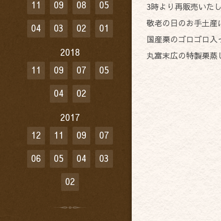
11
09
08
05
3時より再販売いた
敬老の日のお手土産
04
03
02
01
国産栗のゴロゴロ入
2018
丸富末広の特製栗蒸
11
09
07
05
04
02
2017
12
11
09
07
06
05
04
03
02