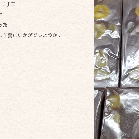
します♡
に
った
し羊羹はいかがでしょうか♪