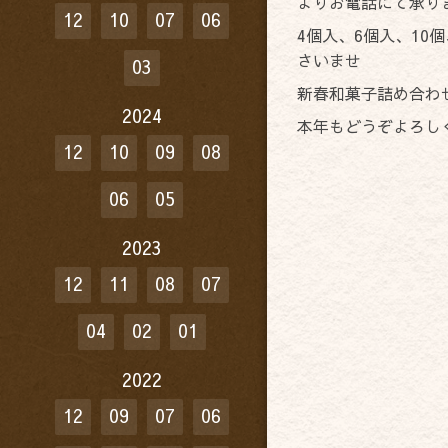
よりお電話にて承り
12
10
07
06
4個入、6個入、10
さいませ
03
新春和菓子詰め合わ
2024
本年もどうぞよろしく
12
10
09
08
06
05
2023
12
11
08
07
04
02
01
2022
12
09
07
06