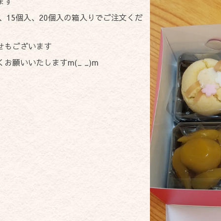
ます
個、15個入、20個入の箱入りでご注文くだ
せもございます
お願いいたしますm(_ _)m