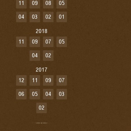
11
09
08
05
04
03
02
01
2018
11
09
07
05
04
02
2017
12
11
09
07
06
05
04
03
02