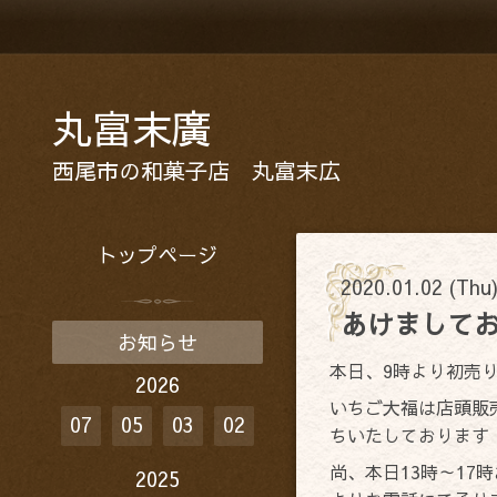
丸富末廣
西尾市の和菓子店 丸富末広
トップページ
2020.01.02 (Thu
あけましてお
お知らせ
本日、9時より初売
2026
いちご大福は店頭販売
07
05
03
02
ちいたしております
尚、本日13時～17
2025