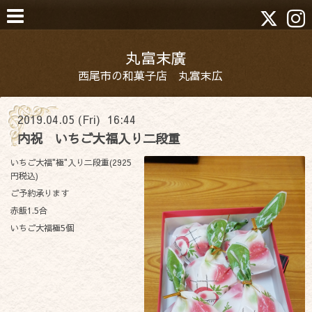
丸富末廣
西尾市の和菓子店 丸富末広
2019.04.05 (Fri) 16:44
内祝 いちご大福入り二段重
いちご大福"極"入り二段重(2925
円税込)
ご予約承ります
赤飯1.5合
いちご大福極5個