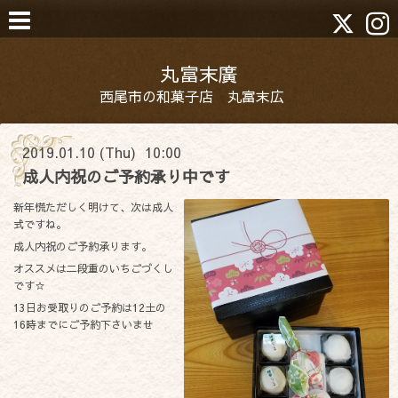
丸富末廣
西尾市の和菓子店 丸富末広
2019.01.10 (Thu) 10:00
成人内祝のご予約承り中です
新年慌ただしく明けて、次は成人
式ですね。
成人内祝のご予約承ります。
オススメは二段重のいちごづくし
です☆
13日お受取りのご予約は12土の
16時までにご予約下さいませ