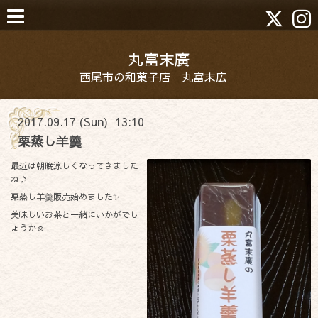
丸富末廣
西尾市の和菓子店 丸富末広
2017.09.17 (Sun) 13:10
栗蒸し羊羹
最近は朝晩涼しくなってきました
ね♪
栗蒸し羊羹販売始めました✨
美味しいお茶と一緒にいかがでし
ょうか☺