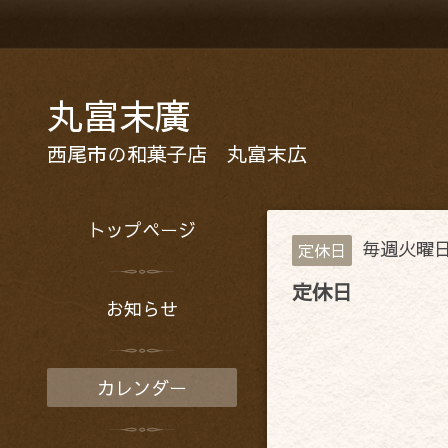
丸富末廣
西尾市の和菓子店 丸富末広
トップページ
毎週火曜
定休日
定休日
お知らせ
カレンダー